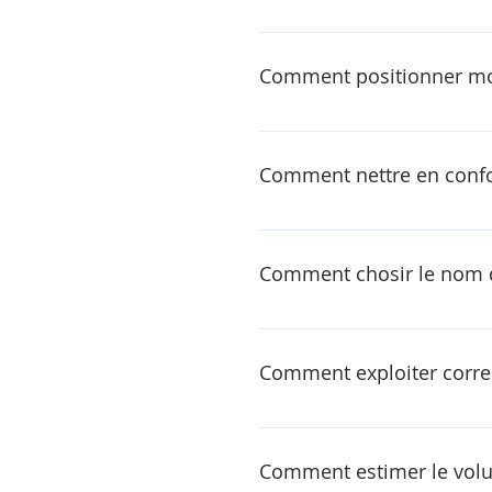
Comment positionner mo
Comment nettre en confo
Comment chosir le nom d
Enter your answer here
Comment exploiter correc
Dans son intégralité
Comment estimer le volum