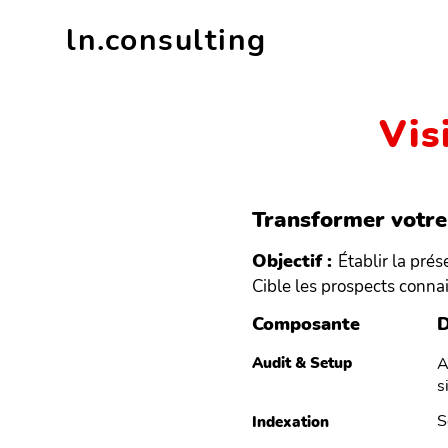
ln.consulting
Vis
Transformer votre 
Objectif :
Établir la pré
Cible les prospects conna
Composante
D
Audit & Setup
A
s
S
Indexation