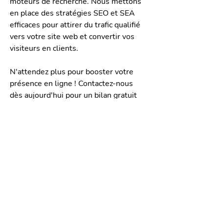
moteurs de recherche. Nous mettons
en place des stratégies SEO et SEA
efficaces pour attirer du trafic qualifié
vers votre site web et convertir vos
visiteurs en clients.
N'attendez plus pour booster votre
présence en ligne ! Contactez-nous
dès aujourd'hui pour un bilan gratuit
de votre site web et une analyse
approfondie de vos besoins.
Ensemble, nous élaborerons une
stratégie webmarketing sur mesure,
adaptée à votre budget et vos objectifs
de croissance.
Avec une stratégie webmarketing
solide, vous pouvez atteindre un public
plus large, générer des leads qualifiés